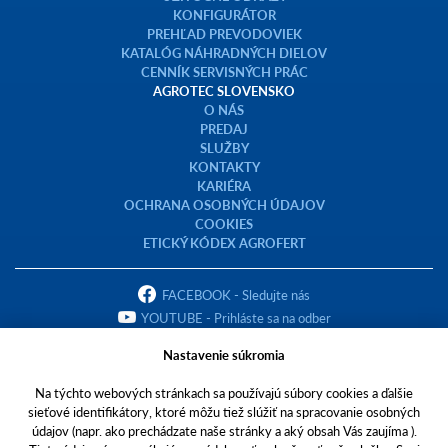
KONFIGURÁTOR
PREHĽAD PREVODOVIEK
KATALÓG NÁHRADNÝCH DIELOV
CENNÍK SERVISNÝCH PRÁC
AGROTEC SLOVENSKO
O NÁS
PREDAJ
SLUŽBY
KONTAKTY
KARIÉRA
OCHRANA OSOBNÝCH ÚDAJOV
COOKIES
ETICKÝ KÓDEX AGROFERT
FACEBOOK - Sledujte nás
YOUTUBE - Prihláste sa na odber
Nastavenie súkromia
Na týchto webových stránkach sa používajú súbory cookies a ďalšie
sieťové identifikátory, ktoré môžu tiež slúžiť na spracovanie osobných
Copyright © 2023 AGROTEC Slovensko s.r.o.
údajov (napr. ako prechádzate naše stránky a aký obsah Vás zaujíma ).