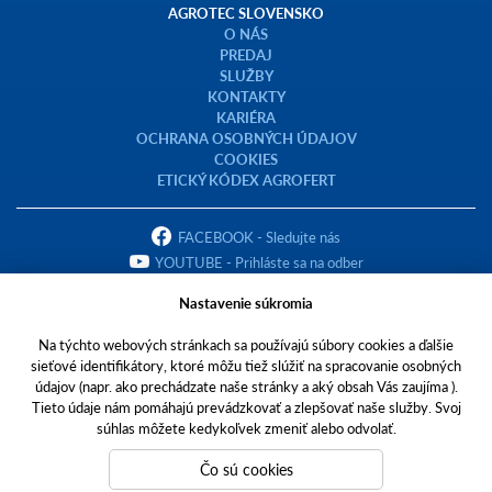
AGROTEC SLOVENSKO
O NÁS
PREDAJ
SLUŽBY
KONTAKTY
KARIÉRA
OCHRANA OSOBNÝCH ÚDAJOV
COOKIES
ETICKÝ KÓDEX AGROFERT
FACEBOOK - Sledujte nás
YOUTUBE - Prihláste sa na odber
Nastavenie súkromia
Na týchto webových stránkach sa používajú súbory cookies a ďalšie
sieťové identifikátory, ktoré môžu tiež slúžiť na spracovanie osobných
Copyright © 2023 AGROTEC Slovensko s.r.o.
údajov (napr. ako prechádzate naše stránky a aký obsah Vás zaujíma ).
Tieto údaje nám pomáhajú prevádzkovať a zlepšovať naše služby. Svoj
Toto sú internetové stránky spoločnosti AGROTEC Slovensko s.r.o., so
súhlas môžete kedykoľvek zmeniť alebo odvolať.
sídlom v Pohraniciach, Zlatomoravecká cesta 431, PSČ 951 02, IČO
31445942,
Čo sú cookies
zapísanej v Obchodnom registri Okresného súdu Nitra, oddiel: Sro, vložka