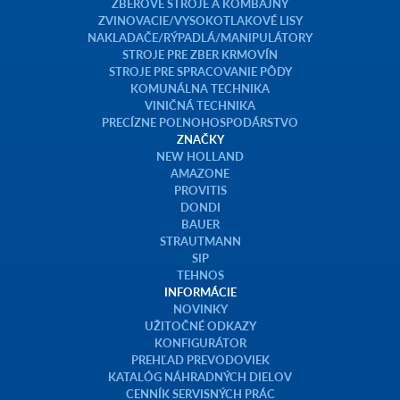
ZBEROVÉ STROJE A KOMBAJNY
ZVINOVACIE/VYSOKOTLAKOVÉ LISY
NAKLADAČE/RÝPADLÁ/MANIPULÁTORY
STROJE PRE ZBER KRMOVÍN
STROJE PRE SPRACOVANIE PÔDY
KOMUNÁLNA TECHNIKA
VINIČNÁ TECHNIKA
PRECÍZNE POĽNOHOSPODÁRSTVO
ZNAČKY
NEW HOLLAND
AMAZONE
PROVITIS
DONDI
BAUER
STRAUTMANN
SIP
TEHNOS
INFORMÁCIE
NOVINKY
UŽITOČNÉ ODKAZY
KONFIGURÁTOR
PREHĽAD PREVODOVIEK
KATALÓG NÁHRADNÝCH DIELOV
CENNÍK SERVISNÝCH PRÁC