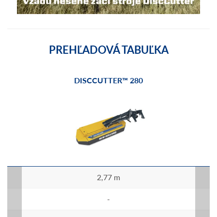
PREHĽADOVÁ TABUĽKA
DISCCUTTER™ 280
2,77 m
-