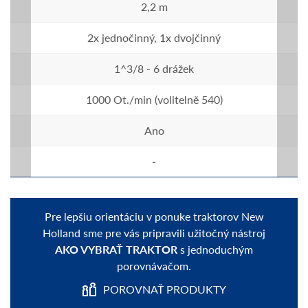
2,2 m
2x jednočinný, 1x dvojčinný
1^3/8 - 6 drážek
1000 Ot./min (volitelně 540)
Ano
-
Pre lepšiu orientáciu v ponuke traktorov New
Holland sme pre vás pripravili užitočný nástroj
AKO VYBRAŤ TRAKTOR
s jednoduchým
porovnávačom.
POROVNAŤ PRODUKTY