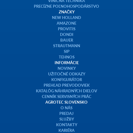
VINIČNÁ TECHNIKA
PRECÍZNE POĽNOHOSPODÁRSTVO
ZNAČKY
NEW HOLLAND
AMAZONE
PROVITIS
DONDI
BAUER
STRAUTMANN
SIP
TEHNOS
INFORMÁCIE
NOVINKY
UŽITOČNÉ ODKAZY
KONFIGURÁTOR
PREHĽAD PREVODOVIEK
KATALÓG NÁHRADNÝCH DIELOV
CENNÍK SERVISNÝCH PRÁC
AGROTEC SLOVENSKO
O NÁS
PREDAJ
SLUŽBY
KONTAKTY
KARIÉRA