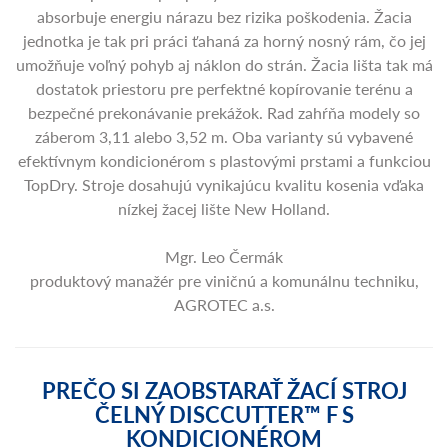
absorbuje energiu nárazu bez rizika poškodenia. Žacia
jednotka je tak pri práci ťahaná za horný nosný rám, čo jej
umožňuje voľný pohyb aj náklon do strán. Žacia lišta tak má
dostatok priestoru pre perfektné kopírovanie terénu a
bezpečné prekonávanie prekážok. Rad zahŕňa modely so
záberom 3,11 alebo 3,52 m. Oba varianty sú vybavené
efektívnym kondicionérom s plastovými prstami a funkciou
TopDry. Stroje dosahujú vynikajúcu kvalitu kosenia vďaka
nízkej žacej lište New Holland.
Mgr. Leo Čermák
produktový manažér pre viničnú a komunálnu techniku,
AGROTEC a.s.
PREČO SI ZAOBSTARAŤ ŽACÍ STROJ
ČELNÝ DISCCUTTER™ F S
KONDICIONÉROM