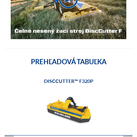
PREHĽADOVÁ TABUĽKA
DISCCUTTER™ F320P