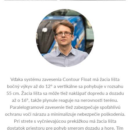
Vďaka systému zavesenia Contour Float má žacia lišta
bočný výkyv až do 12° a vertikálne sa pohybuje v rozsahu
55 cm. Žacia lišta sa môže tiež naklápať dopredu a dozadu
až o 16°, takže plynule reaguje na nerovnosti terénu.
Paralelogramové zavesenie tiež zabezpečuje spoľahlivú
ochranu voči nárazu a minimalizuje nebezpečie poškodenia.
Pri strete s vyčnievajúcou prekážkou má žacia lišta
dostatok priestoru pre pohyb smerom dozadu a hore. Tím