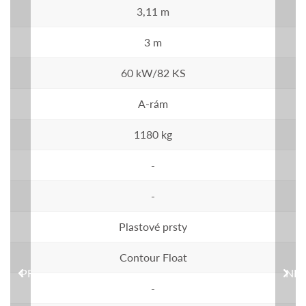
3,11 m
3 m
60 kW/82 KS
A-rám
1180 kg
-
-
Plastové prsty
Contour Float
PREVIOUS
NEX
-