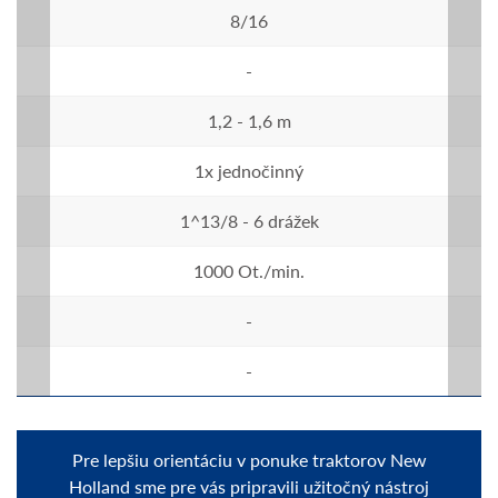
8/16
-
1,2 - 1,6 m
1x jednočinný
1^13/8 - 6 drážek
1000 Ot./min.
-
-
Pre lepšiu orientáciu v ponuke traktorov New
Holland sme pre vás pripravili užitočný nástroj