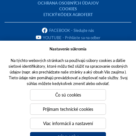
OCHRANA OSOBNÝCH ÚDAJOV
COOKIES
ETICKÝ KÓDEX AGROFERT
FACEBOOK - Sledujte nás
YOUTUBE - Prihláste sa na odber
Nastavenie súkromia
Na týchto webových stránkach sa používajú súbory cookies a ďalšie
sieťové identifikátory, ktoré môžu tiež slúžiť na spracovanie osobných
Copyright © 2023 AGROTEC Slovensko s.r.o.
údajov (napr. ako prechádzate naše stránky a aký obsah Vás zaujíma ).
Tieto údaje nám pomáhajú prevádzkovať a zlepšovať naše služby. Svoj
Toto sú internetové stránky spoločnosti AGROTEC Slovensko s.r.o., so
súhlas môžete kedykoľvek zmeniť alebo odvolať.
sídlom v Pohraniciach, Zlatomoravecká cesta 431, PSČ 951 02, IČO
31445942,
Čo sú cookies
zapísanej v Obchodnom registri Okresného súdu Nitra, oddiel: Sro, vložka
č. 990/N. Číslo živnostenského registra: 403-10390.
Prijímam technické cookies
Spoločnosť AGROTEC Slovensko s.r.o. je členom koncernu AGROFERT, a.
s., IČO 26185610, so sídlom Pyšelská 2327/2, Chodov, 149 00 Praha 4.
Viac informácií a nastavení
Tvoríme weby
a
webové portály
, ktoré vám pomáhajú rásť. Sme
PUXdesign.