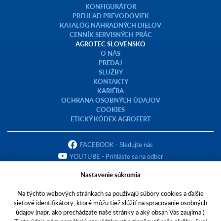
KONFIGURÁTOR
PREHĽAD PREVODOVIEK
KATALÓG NÁHRADNÝCH DIELOV
CENNÍK SERVISNÝCH PRÁC
AGROTEC SLOVENSKO
O NÁS
PREDAJ
SLUŽBY
KONTAKTY
KARIÉRA
OCHRANA OSOBNÝCH ÚDAJOV
COOKIES
ETICKÝ KÓDEX AGROFERT
FACEBOOK - Sledujte nás
YOUTUBE - Prihláste sa na odber
Nastavenie súkromia
Na týchto webových stránkach sa používajú súbory cookies a ďalšie
sieťové identifikátory, ktoré môžu tiež slúžiť na spracovanie osobných
Copyright © 2023 AGROTEC Slovensko s.r.o.
údajov (napr. ako prechádzate naše stránky a aký obsah Vás zaujíma ).