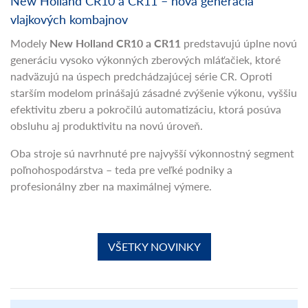
New Holland CR10 a CR11 – nová generácia
vlajkových kombajnov
Modely
New Holland CR10 a CR11
predstavujú úplne novú
generáciu vysoko výkonných zberových mláťačiek, ktoré
nadväzujú na úspech predchádzajúcej série CR. Oproti
starším modelom prinášajú zásadné zvýšenie výkonu, vyššiu
efektivitu zberu a pokročilú automatizáciu, ktorá posúva
obsluhu aj produktivitu na novú úroveň.
Oba stroje sú navrhnuté pre najvyšší výkonnostný segment
poľnohospodárstva – teda pre veľké podniky a
profesionálny zber na maximálnej výmere.
VŠETKY NOVINKY