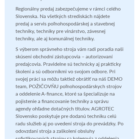
renomovaných značiek.
Regionálny predaj zabezpečujeme v rámci celého
Slovenska. Na všetkých strediskách nájdete
predaj a servis poľnohospodárskej a stavebnej
techniky, techniky pre vinárstvo, závesnej
techniky, ale aj komunálnej techniky.
S výberom správneho stroja vám radi poradia naši
skúsení obchodní zástupcovia – autorizovaní
predajcovia. Pravidelne sú technicky aj prakticky
školení a sú odborníkmi vo svojom odbore. Pri
svojej práci sa môžu taktiež obrátiť na náš DEMO
team, POŽIČOVŇU poľnohospodárskych strojov
a oddelenie A-finance, ktoré sa špecializuje na
pojistenie a financovanie techniky a správu
agendy ohľadne dotačných titulov. AGROTEC
Slovensko poskytuje pre dodanú techniku celú
radu služieb aj po uvedení stroja do prevádzky. Po
odovzdaní stroja a zaškolení obsluhy