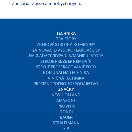
viničnej techniky značiek Braud, Dondi, Bakus,
Zaccaria, Zasso a mnohých iných.
TECHNIKA
TRAKTORY
ZBEROVÉ STROJE A KOMBAJNY
ZVINOVACIE/VYSOKOTLAKOVÉ LISY
NAKLADAČE/RÝPADLÁ/MANIPULÁTORY
STROJE PRE ZBER KRMOVÍN
STROJE PRE SPRACOVANIE PÔDY
KOMUNÁLNA TECHNIKA
VINIČNÁ TECHNIKA
PRECÍZNE POĽNOHOSPODÁRSTVO
ZNAČKY
NEW HOLLAND
AMAZONE
PROVITIS
DONDI
BAUER
STRAUTMANN