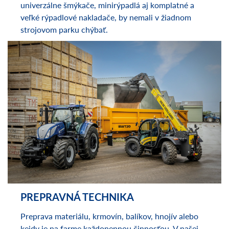
Rozšírte možnosti a služby na vašej farme. Aj
univerzálne šmýkače, minirýpadlá aj komplatné a
veľké rýpadlové nakladače, by nemali v žiadnom
strojovom parku chýbať.
PREPRAVNÁ TECHNIKA
Preprava materiálu, krmovín, balíkov, hnojív alebo