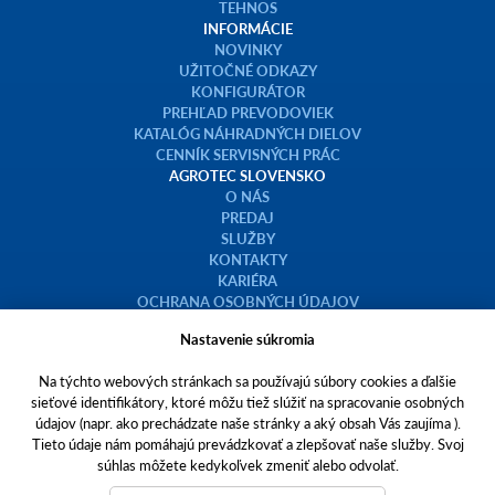
SIP
TEHNOS
INFORMÁCIE
NOVINKY
UŽITOČNÉ ODKAZY
KONFIGURÁTOR
PREHĽAD PREVODOVIEK
KATALÓG NÁHRADNÝCH DIELOV
CENNÍK SERVISNÝCH PRÁC
AGROTEC SLOVENSKO
O NÁS
PREDAJ
SLUŽBY
KONTAKTY
KARIÉRA
OCHRANA OSOBNÝCH ÚDAJOV
Nastavenie súkromia
COOKIES
ETICKÝ KÓDEX AGROFERT
Na týchto webových stránkach sa používajú súbory cookies a ďalšie
sieťové identifikátory, ktoré môžu tiež slúžiť na spracovanie osobných
údajov (napr. ako prechádzate naše stránky a aký obsah Vás zaujíma ).
FACEBOOK - Sledujte nás
Tieto údaje nám pomáhajú prevádzkovať a zlepšovať naše služby. Svoj
YOUTUBE - Prihláste sa na odber
súhlas môžete kedykoľvek zmeniť alebo odvolať.