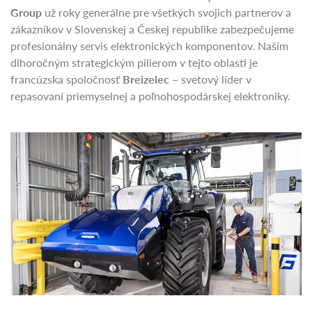
života nefunkčnú elektroniku vašich strojov? V
AGROTEC
Group
už roky generálne pre všetkých svojich partnerov a
zákazníkov v Slovenskej a Českej republike zabezpečujeme
profesionálny servis elektronických komponentov. Naším
dlhoročným strategickým pilierom v tejto oblasti je
francúzska spoločnosť
Breizelec
– svetový líder v
repasovaní priemyselnej a poľnohospodárskej elektroniky.