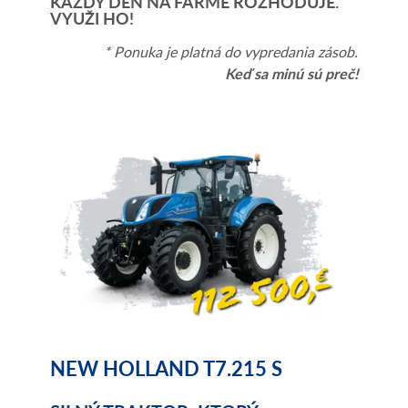
KAŽDÝ DEŇ NA FARME ROZHODUJE.
VYUŽI HO!
* Ponuka je platná do vypredania zásob.
Keď sa minú sú preč!
NEW HOLLAND T7.215 S