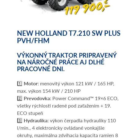
NEW HOLLAND T7.210 SW PLUS
PVH/FHM
VÝKONNÝ TRAKTOR PRIPRAVENÝ
NA NÁROČNÉ PRÁCE AJ DLHÉ
PRACOVNÉ DNI.
1️⃣
Motor:
menovitý výkon 121 kW / 165 HP,
max. výkon 154 kW / 210 HP
2️⃣
Prevodovka:
Power Command™ 19×6 ECO,
všetky rýchlosti radené pod zaťažením + 19.
ECO stupeň
3️⃣
Hydraulika:
výkon čerpadla hydrauliky 110
l/min., 4 elektronicky ovládané vonkajšie
okruhy, maximálna zdvíhacia kapacita ramien 8