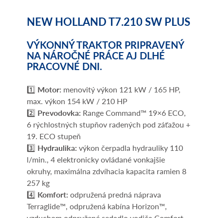
NEW HOLLAND T7.210 SW PLUS
VÝKONNÝ TRAKTOR PRIPRAVENÝ
NA NÁROČNÉ PRÁCE AJ DLHÉ
PRACOVNÉ DNI.
1️⃣
Motor:
menovitý výkon 121 kW / 165 HP,
max. výkon 154 kW / 210 HP
2️⃣
Prevodovka:
Range Command™ 19×6 ECO,
6 rýchlostných stupňov radených pod záťažou +
19. ECO stupeň
3️⃣
Hydraulika:
výkon čerpadla hydrauliky 110
l/min., 4 elektronicky ovládané vonkajšie
okruhy, maximálna zdvíhacia kapacita ramien 8
257 kg
4️⃣
Komfort:
odpružená predná náprava
Terraglide™, odpružená kabína Horizon™,
vzduchom odpružené sedadlo vodiča Comfort