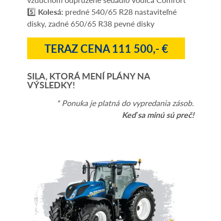
5️⃣
Kolesá:
predné 540/65 R28 nastaviteľné
disky, zadné 650/65 R38 pevné disky
TERAZ CENA 111 500,- €
SILA, KTORÁ MENÍ PLÁNY NA
VÝSLEDKY!
* Ponuka je platná do vypredania zásob.
Keď sa minú sú preč!