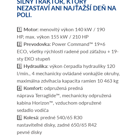
SILNÝ TRAKTOR, KTORÝ
NEZASTAVÍ ANI NAJŤAŽŠÍ DEŇ NA
POLI.
1️⃣
Motor:
menovitý výkon 140 kW / 190
HP, max. výkon 155 kW / 210 HP
2️⃣
Prevodovka:
Power Command™ 19×6
ECO, všetky rýchlosti radené pod záťažou + 19-
sty EKO stupeň
3️⃣
Hydraulika:
výkon čerpadla hydrauliky 120
l/min., 4 mechanicky ovládané vonkajšie okruhy,
maximálna zdvíhacia kapacita ramien 10 463 kg
4️⃣
Komfort:
odpružená predná
náprava Terraglide™, mechanicky odpružená
kabína Horizon™, vzduchom odpružené
sedadlo vodiča
5️⃣
Kolesá:
predné 540/65 R30
nastaviteľné disky, zadné 650/65 R42
pevné disky