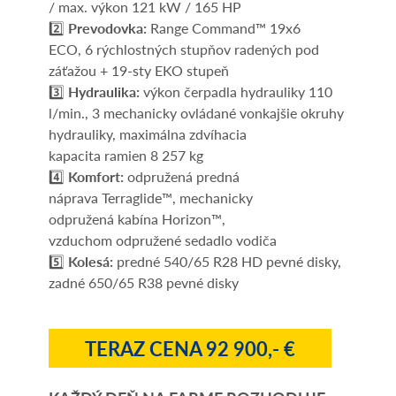
/ max. výkon 121 kW / 165 HP
2️⃣
Prevodovka:
Range Command™ 19x6
ECO, 6 rýchlostných stupňov radených pod
záťažou + 19-sty EKO stupeň
3️⃣
Hydraulika:
výkon čerpadla hydrauliky 110
l/min., 3 mechanicky ovládané vonkajšie okruhy
hydrauliky, maximálna zdvíhacia
kapacita ramien 8 257 kg
4️⃣
Komfort:
odpružená predná
náprava Terraglide™, mechanicky
odpružená kabína Horizon™,
vzduchom odpružené sedadlo vodiča
5️⃣
Kolesá:
predné 540/65 R28 HD pevné disky,
zadné 650/65 R38 pevné disky
TERAZ CENA 92 900,- €