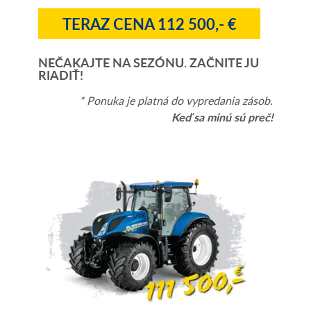
TERAZ CENA 112 500,- €
NEČAKAJTE NA SEZÓNU. ZAČNITE JU
RIADIŤ!
* Ponuka je platná do vypredania zásob.
Keď sa minú sú preč!