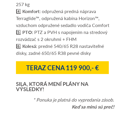
257 kg
4️⃣
Komfort:
odpružená predná náprava
Terraglide™, odpružená kabína Horizon™,
vzduchom odpružené sedadlo vodiča Comfort
5️⃣
PTO:
PTZ a PVH s napojením na stredový
rozvádzač s 2 okruhmi + FHM
6️⃣
Kolesá:
predné 540/65 R28 nastaviteľné
disky, zadné 650/65 R38 pevné disky
TERAZ CENA 119 900,- €
SILA, KTORÁ MENÍ PLÁNY NA
VÝSLEDKY!
* Ponuka je platná do vypredania zásob.
Keď sa minú sú preč!