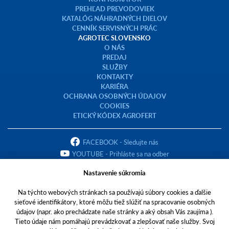
PREHĽAD PREVODOVIEK
KATALÓG NÁHRADNÝCH DIELOV
CENNÍK SERVISNÝCH PRÁC
AGROTEC SLOVENSKO
O NÁS
PREDAJ
SLUŽBY
KONTAKTY
KARIÉRA
OCHRANA OSOBNÝCH ÚDAJOV
COOKIES
ETICKÝ KÓDEX AGROFERT
FACEBOOK - Sledujte nás
YOUTUBE - Prihláste sa na odber
Nastavenie súkromia
Na týchto webových stránkach sa používajú súbory cookies a ďalšie
sieťové identifikátory, ktoré môžu tiež slúžiť na spracovanie osobných
Copyright © 2023 AGROTEC Slovensko s.r.o.
údajov (napr. ako prechádzate naše stránky a aký obsah Vás zaujíma ).
Tieto údaje nám pomáhajú prevádzkovať a zlepšovať naše služby. Svoj
Toto sú internetové stránky spoločnosti AGROTEC Slovensko s.r.o., so