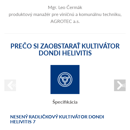
Mgr. Leo Čermák
produktový manažér pre viničnú a komunálnu techniku,
AGROTEC a.s.
PREČO SI ZAOBSTARAŤ KULTIVÁTOR
DONDI HELIVITIS
PREVIOUS
NEX
Špecifikácia
NESENÝ RADLIČKOVÝ KULTIVÁTOR DONDI
DONDI HELIVITIS TABUĽKA
DONDI HELIVITIS VYBAVENIE
HELIVITIS 7
Štandardné vybavenie
Geometria a hmotnosti optimalizované