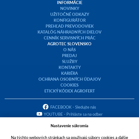
INFORMÁCIE
NOVINKY
UŽITOČNÉ ODKAZY
KONFIGURÁTOR
PREHĽAD PREVODOVIEK
KATALÓG NÁHRADNÝCH DIELOV
CENNÍK SERVISNÝCH PRÁC
AGROTEC SLOVENSKO
O NÁS
PREDAJ
SLUŽBY
KONTAKTY
KARIÉRA
OCHRANA OSOBNÝCH ÚDAJOV
COOKIES
ETICKÝ KÓDEX AGROFERT
FACEBOOK - Sledujte nás
YOUTUBE - Prihláste sa na odber
Nastavenie súkromia
Na týchto webových stránkach sa používajú súbory cookies a ďalšie