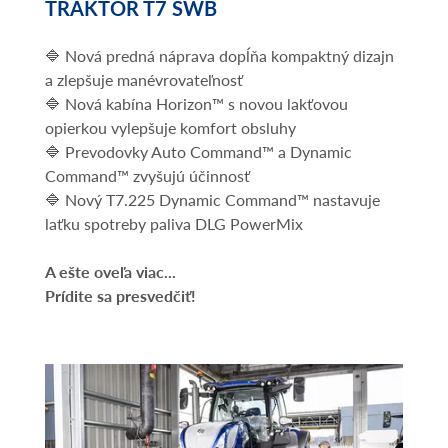
TRAKTOR T7 SWB
🔷 Nová predná náprava dopĺňa kompaktný dizajn
a zlepšuje manévrovateľnosť
🔷 Nová kabína Horizon™ s novou lakťovou
opierkou vylepšuje komfort obsluhy
🔷 Prevodovky Auto Command™ a Dynamic
Command™ zvyšujú účinnosť
🔷 Nový T7.225 Dynamic Command™ nastavuje
laťku spotreby paliva DLG PowerMix
A ešte oveľa viac...
Prídite sa presvedčiť!