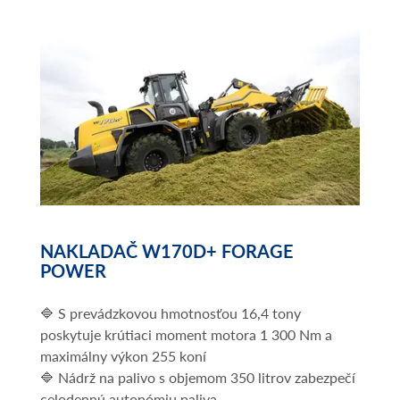
NAKLADAČ W170D+ FORAGE
POWER
🔷 S prevádzkovou hmotnosťou 16,4 tony
poskytuje krútiaci moment motora 1 300 Nm a
maximálny výkon 255 koní
🔷 Nádrž na palivo s objemom 350 litrov zabezpečí
celodennú autonómiu paliva