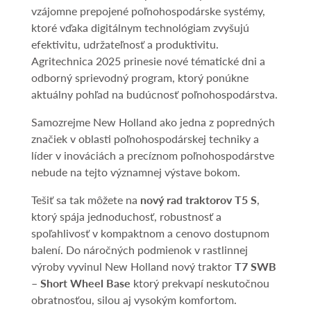
vzájomne prepojené poľnohospodárske systémy,
ktoré vďaka digitálnym technológiam zvyšujú
efektivitu, udržateľnosť a produktivitu.
Agritechnica 2025 prinesie nové tématické dni a
odborný sprievodný program, ktorý ponúkne
aktuálny pohľad na budúcnosť poľnohospodárstva.
Samozrejme New Holland ako jedna z popredných
značiek v oblasti poľnohospodárskej techniky a
líder v inováciách a precíznom poľnohospodárstve
nebude na tejto významnej výstave bokom.
Tešiť sa tak môžete na
nový rad traktorov T5 S
,
ktorý spája jednoduchosť, robustnosť a
spoľahlivosť v kompaktnom a cenovo dostupnom
balení. Do náročných podmienok v rastlinnej
výroby vyvinul New Holland nový traktor
T7 SWB
– Short Wheel Base
ktorý prekvapí neskutočnou
obratnosťou, silou aj vysokým komfortom.