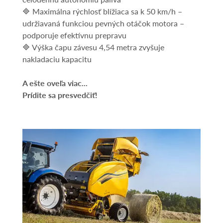
🔷 Maximálna rýchlosť blížiaca sa k 50 km/h –
udržiavaná funkciou pevných otáčok motora –
podporuje efektívnu prepravu
🔷 Výška čapu závesu 4,54 metra zvyšuje
nakladaciu kapacitu
A ešte oveľa viac...
Prídite sa presvedčiť!