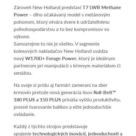
Zároveň New Holland predstaví
T7 LWB Methane
Power
– dlho očakávaný model s metánovým
pohonom, ktorý otvára dvere k udržateľnému
poľnohospodárstvu a to bez kompromisov vo
výkone.
Samozrejme to nie je všetko. V segmente
kolesových nakladačov New Holland uvádza
nový
W170D+ Forage Power
, ktorý je ideálnym
partnerom pri manipulácii s kŕmnym materiálom či
senážou.
Na svoje si prídu aj farmári zameraní na zber
krmovín pretože nová generácia lisov
Roll-Belt™
180 PLUS a 150 PLUS
prináša vyššiu produktivitu,
presné tvarovanie balíkov a ešte jednoduchšie
ovládanie.
Každý z týchto strojov predstavuje
spojenie
technologických inovácií, jednoduchosti a