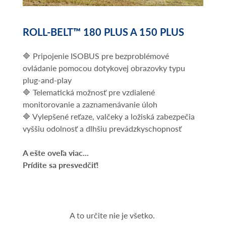
ROLL-BELT™ 180 PLUS A 150 PLUS
🔷 Pripojenie ISOBUS pre bezproblémové
ovládanie pomocou dotykovej obrazovky typu
plug-and-play
🔷 Telematická možnosť pre vzdialené
monitorovanie a zaznamenávanie úloh
🔷 Vylepšené reťaze, valčeky a ložiská zabezpečia
vyššiu odolnosť a dlhšiu prevádzkyschopnosť
A ešte oveľa viac...
Prídite sa presvedčiť!
A to určite nie je všetko.