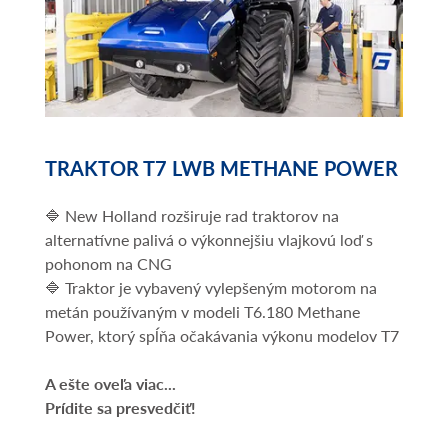
TRAKTOR T7 LWB METHANE POWER
🔷 New Holland rozširuje rad traktorov na
alternatívne palivá o výkonnejšiu vlajkovú loď s
pohonom na CNG
🔷 Traktor je vybavený vylepšeným motorom na
metán používaným v modeli T6.180 Methane
Power, ktorý spĺňa očakávania výkonu modelov T7
A ešte oveľa viac...
Prídite sa presvedčiť!