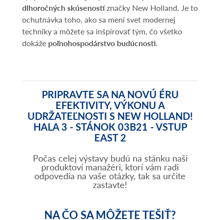
dlhoročných skúseností
značky New Holland. Je to
ochutnávka toho, ako sa mení svet modernej
techniky a môžete sa inšpirovať tým, čo všetko
dokáže
poľnohospodárstvo budúcnosti
.
PRIPRAVTE SA NA NOVÚ ÉRU
EFEKTIVITY, VÝKONU A
UDRŽATEĽNOSTI S NEW HOLLAND!
HALA 3 - STÁNOK 03B21 - VSTUP
EAST 2
Počas celej výstavy budú na stánku naši
produktoví manažéri, ktorí vám radi
odpovedia na vaše otázky, tak sa určite
zastavte!
NA ČO SA MÔŽETE TEŠIŤ?