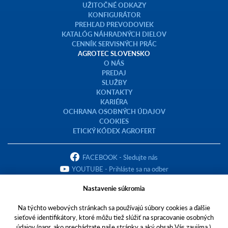
UŽITOČNÉ ODKAZY
KONFIGURÁTOR
PREHĽAD PREVODOVIEK
KATALÓG NÁHRADNÝCH DIELOV
CENNÍK SERVISNÝCH PRÁC
AGROTEC SLOVENSKO
O NÁS
PREDAJ
SLUŽBY
KONTAKTY
KARIÉRA
OCHRANA OSOBNÝCH ÚDAJOV
COOKIES
ETICKÝ KÓDEX AGROFERT
FACEBOOK - Sledujte nás
YOUTUBE - Prihláste sa na odber
Nastavenie súkromia
Na týchto webových stránkach sa používajú súbory cookies a ďalšie
sieťové identifikátory, ktoré môžu tiež slúžiť na spracovanie osobných
Copyright © 2023 AGROTEC Slovensko s.r.o.
údajov (napr. ako prechádzate naše stránky a aký obsah Vás zaujíma ).