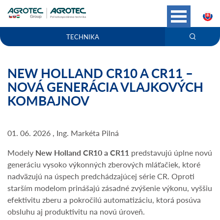
S
TECHNIKA
NEW HOLLAND CR10 A CR11 –
NOVÁ GENERÁCIA VLAJKOVÝCH
KOMBAJNOV
01. 06. 2026 , Ing. Markéta Pilná
Modely
New Holland CR10 a CR11
predstavujú úplne novú
generáciu vysoko výkonných zberových mláťačiek, ktoré
nadväzujú na úspech predchádzajúcej série CR. Oproti
starším modelom prinášajú zásadné zvýšenie výkonu, vyššiu
efektivitu zberu a pokročilú automatizáciu, ktorá posúva
obsluhu aj produktivitu na novú úroveň.