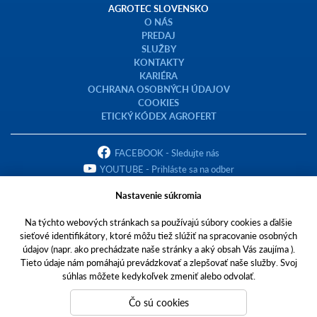
AGROTEC SLOVENSKO
O NÁS
PREDAJ
SLUŽBY
KONTAKTY
KARIÉRA
OCHRANA OSOBNÝCH ÚDAJOV
COOKIES
ETICKÝ KÓDEX AGROFERT
FACEBOOK - Sledujte nás
YOUTUBE - Prihláste sa na odber
Nastavenie súkromia
Na týchto webových stránkach sa používajú súbory cookies a ďalšie
sieťové identifikátory, ktoré môžu tiež slúžiť na spracovanie osobných
Copyright © 2023 AGROTEC Slovensko s.r.o.
údajov (napr. ako prechádzate naše stránky a aký obsah Vás zaujíma ).
Tieto údaje nám pomáhajú prevádzkovať a zlepšovať naše služby. Svoj
Toto sú internetové stránky spoločnosti AGROTEC Slovensko s.r.o., so
súhlas môžete kedykoľvek zmeniť alebo odvolať.
sídlom v Pohraniciach, Zlatomoravecká cesta 431, PSČ 951 02, IČO
31445942,
Čo sú cookies
zapísanej v Obchodnom registri Okresného súdu Nitra, oddiel: Sro, vložka