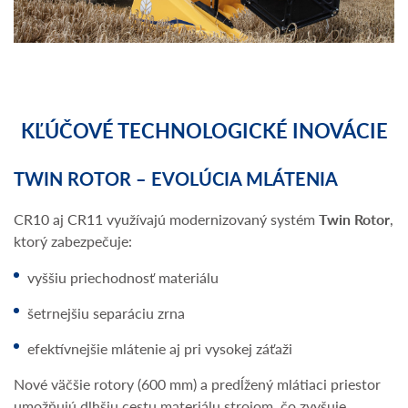
KĽÚČOVÉ TECHNOLOGICKÉ INOVÁCIE
TWIN ROTOR – EVOLÚCIA MLÁTENIA
CR10 aj CR11 využívajú modernizovaný systém
Twin Rotor
,
ktorý zabezpečuje:
vyššiu priechodnosť materiálu
šetrnejšiu separáciu zrna
efektívnejšie mlátenie aj pri vysokej záťaži
Nové väčšie rotory (600 mm) a predĺžený mlátiaci priestor
umožňujú dlhšiu cestu materiálu strojom, čo zvyšuje