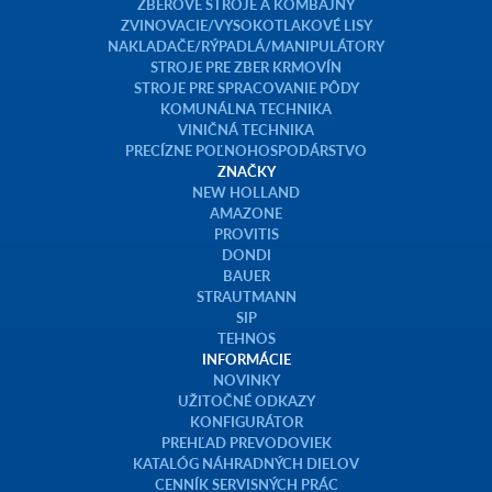
ZBEROVÉ STROJE A KOMBAJNY
ZVINOVACIE/VYSOKOTLAKOVÉ LISY
NAKLADAČE/RÝPADLÁ/MANIPULÁTORY
STROJE PRE ZBER KRMOVÍN
STROJE PRE SPRACOVANIE PÔDY
KOMUNÁLNA TECHNIKA
VINIČNÁ TECHNIKA
PRECÍZNE POĽNOHOSPODÁRSTVO
ZNAČKY
NEW HOLLAND
AMAZONE
PROVITIS
DONDI
BAUER
STRAUTMANN
SIP
TEHNOS
INFORMÁCIE
NOVINKY
UŽITOČNÉ ODKAZY
KONFIGURÁTOR
PREHĽAD PREVODOVIEK
KATALÓG NÁHRADNÝCH DIELOV
CENNÍK SERVISNÝCH PRÁC