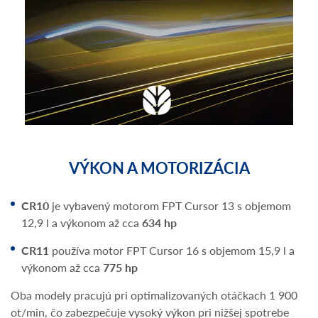
VÝKON A MOTORIZÁCIA
CR10
je vybavený motorom FPT Cursor 13 s objemom
12,9 l a výkonom až cca
634 hp
CR11
používa motor FPT Cursor 16 s objemom 15,9 l a
výkonom až cca
775 hp
Oba modely pracujú pri optimalizovaných otáčkach 1 900
ot/min, čo zabezpečuje vysoký výkon pri nižšej spotrebe