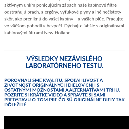
aktívnym uhlím pohlcujúcim zápach naše kabínové filtre
odstraňujú prach, alergény, výfukové plyny a iné nečistoty
skôr, ako preniknú do vašej kabíny – a vašich pľúc. Pracujte
vo väčšom pohodlí a bezpečí. Dýchajte ľahšie s originálnymi
kabínovými filtrami New Holland.
VÝSLEDKY NEZÁVISLÉHO
LABORATÓRNEHO TESTU.
POROVNALI SME KVALITU, SPOĽAHLIVOSŤ A
ŽIVOTNOSŤ ORIGINÁLNYCH DIELOV CNH S
OSTATNÝMI MOŽNOSŤAMI A ALTERNATÍVAMI TRHU.
POZRITE SI KRÁTKE VIDEO A SPRAVTE SI SAMI
PREDSTAVU O TOM PRE ČO SÚ ORIGINÁLNE DIELY TAK
DÔLEŽITÉ.