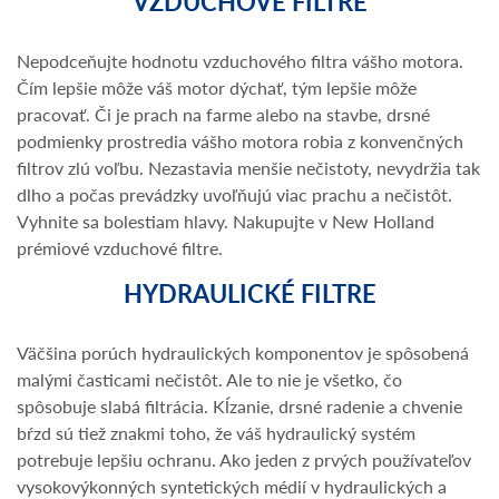
VZDUCHOVÉ FILTRE
Nepodceňujte hodnotu vzduchového filtra vášho motora.
Čím lepšie môže váš motor dýchať, tým lepšie môže
pracovať. Či je prach na farme alebo na stavbe, drsné
podmienky prostredia vášho motora robia z konvenčných
filtrov zlú voľbu. Nezastavia menšie nečistoty, nevydržia tak
dlho a počas prevádzky uvoľňujú viac prachu a nečistôt.
Vyhnite sa bolestiam hlavy. Nakupujte v New Holland
prémiové vzduchové filtre.
HYDRAULICKÉ FILTRE
Väčšina porúch hydraulických komponentov je spôsobená
malými časticami nečistôt. Ale to nie je všetko, čo
spôsobuje slabá filtrácia. Kĺzanie, drsné radenie a chvenie
bŕzd sú tiež znakmi toho, že váš hydraulický systém
potrebuje lepšiu ochranu. Ako jeden z prvých používateľov
vysokovýkonných syntetických médií v hydraulických a