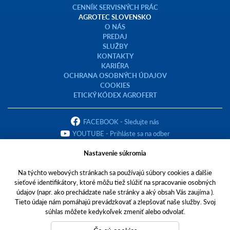
CENNÍK SERVISNÝCH PRÁC
AGROTEC SLOVENSKO
O NÁS
PREDAJ
SLUŽBY
KONTAKTY
KARIÉRA
OCHRANA OSOBNÝCH ÚDAJOV
COOKIES
ETICKÝ KÓDEX AGROFERT
FACEBOOK - Sledujte nás
YOUTUBE - Prihláste sa na odber
Nastavenie súkromia
Na týchto webových stránkach sa používajú súbory cookies a ďalšie
sieťové identifikátory, ktoré môžu tiež slúžiť na spracovanie osobných
Copyright © 2023 AGROTEC Slovensko s.r.o.
údajov (napr. ako prechádzate naše stránky a aký obsah Vás zaujíma ).
Tieto údaje nám pomáhajú prevádzkovať a zlepšovať naše služby. Svoj
Toto sú internetové stránky spoločnosti AGROTEC Slovensko s.r.o., so
súhlas môžete kedykoľvek zmeniť alebo odvolať.
sídlom v Pohraniciach, Zlatomoravecká cesta 431, PSČ 951 02, IČO
31445942,