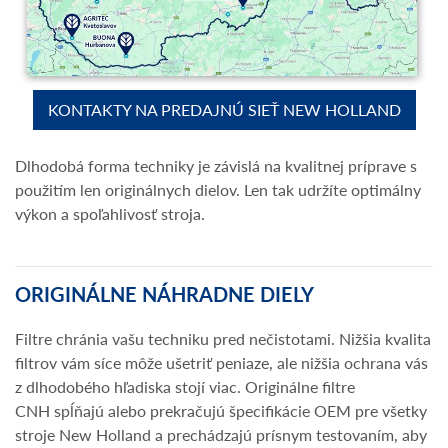
KONTAKTY NA PREDAJNÚ SIEŤ NEW HOLLAND
Dlhodobá forma techniky je závislá na kvalitnej príprave s
použitím len originálnych dielov. Len tak udržíte optimálny
výkon a spoľahlivosť stroja.
ORIGINÁLNE NÁHRADNE DIELY
Filtre chránia vašu techniku pred nečistotami. Nižšia kvalita
filtrov vám síce môže ušetriť peniaze, ale nižšia ochrana vás
z dlhodobého hľadiska stojí viac. Originálne filtre
CNH spĺňajú alebo prekračujú špecifikácie OEM pre všetky
stroje New Holland a prechádzajú prísnym testovaním, aby