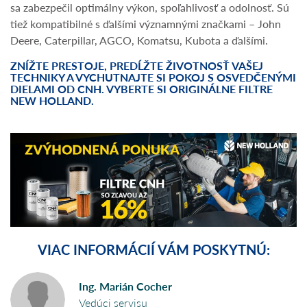
sa zabezpečil optimálny výkon, spoľahlivosť a odolnosť. Sú
tiež kompatibilné s ďalšími významnými značkami – John
Deere, Caterpillar, AGCO, Komatsu, Kubota a ďalšími.
ZNÍŽTE PRESTOJE, PREDĹŽTE ŽIVOTNOSŤ VAŠEJ
TECHNIKY A VYCHUTNAJTE SI POKOJ S OSVEDČENÝMI
DIELAMI OD CNH. VYBERTE SI ORIGINÁLNE FILTRE
NEW HOLLAND.
VIAC INFORMÁCIÍ VÁM POSKYTNÚ:
Ing. Marián Cocher
Vedúci servisu