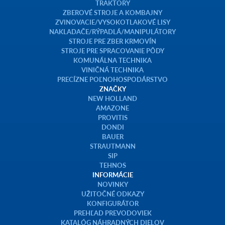
TRAKTORY
ZBEROVÉ STROJE A KOMBAJNY
ZVINOVACIE/VYSOKOTLAKOVÉ LISY
NAKLADAČE/RÝPADLÁ/MANIPULÁTORY
STROJE PRE ZBER KRMOVÍN
STROJE PRE SPRACOVANIE PÔDY
KOMUNÁLNA TECHNIKA
VINIČNÁ TECHNIKA
PRECÍZNE POĽNOHOSPODÁRSTVO
ZNAČKY
NEW HOLLAND
AMAZONE
PROVITIS
DONDI
BAUER
STRAUTMANN
SIP
TEHNOS
INFORMÁCIE
NOVINKY
UŽITOČNÉ ODKAZY
KONFIGURÁTOR
PREHĽAD PREVODOVIEK
KATALÓG NÁHRADNÝCH DIELOV