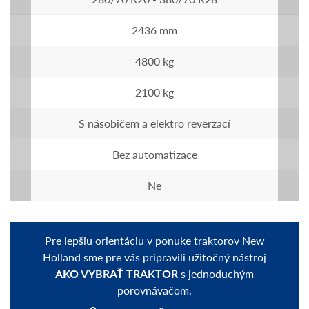
2436 mm
4800 kg
2100 kg
S násobičem a elektro reverzací
Bez automatizace
Ne
Pre lepšiu orientáciu v ponuke traktorov New
Holland sme pre vás pripravili užitočný nástroj
AKO VYBRAŤ TRAKTOR
s jednoduchým
porovnávačom.