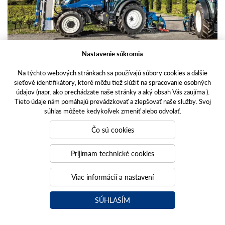
Nastavenie súkromia
Na týchto webových stránkach sa používajú súbory cookies a ďalšie
sieťové identifikátory, ktoré môžu tiež slúžiť na spracovanie osobných
údajov (napr. ako prechádzate naše stránky a aký obsah Vás zaujíma ).
PROSPEKT T4 F/N/V
Tieto údaje nám pomáhajú prevádzkovať a zlepšovať naše služby. Svoj
pdf / 6,3 MB
súhlas môžete kedykoľvek zmeniť alebo odvolať.
Čo sú cookies
STIAHNUŤ
Prijímam technické cookies
Viac informácií a nastavení
SÚHLASÍM