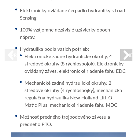
Nový zadný trojbodový záves s dvoma vonkajšími
piestnicami a zdvíhacou kapacitou až 2519 kg.
Elektronicky ovládané čerpadlo hydrauliky s Load
Nízka úroveň hluku v kabíne
Sensing.
Výkonný hydraulický systém: samostatné čerpadlo
Unikátna dvojokruhová filtrácia vzduchu (štandardy
riadenia s prietokom 36 l/min. a čerpadlo
100% vzájomne nezávislé uzávierky oboch
kategórie 2 a 4) v jednej streche, exkluzívne u New
MegaFlow s prietokom až 82 l/min.
náprav.
Holland.
Výborná stabilita, ťažné schopnosti aj ovládateľnosť
Hydraulika podľa vašich potrieb:
Možnosť voľby medzi filtráciou úrovne 2 a 4.
vďaka najväčšiemu rázvoru v kategórii špeciálnych
PREVIOUS
NEX
Elektronické zadné hydraulické okruhy, 4
Uhlíkové filtre (kategórie 4) môžete používať len pri
traktorov s nápravou SuperSteer™.
stredové okruhy (8 rýchlospojok), Elektronicky
postrekovaní a šetriť náklady.
ovládaný záves, elektronické riadenie ťahu EDC
Ovládanie zadného trojbodového závesu
Optimálne pretlakovanie kabíny
elektronické alebo mechanické Lift-O-Matic Plus.
Mechanické zadné hydraulické okruhy, 2
stredové okruhy (4 rýchlospojky), mechanická
regulačná hydraulika New Holland Lift-O-
Matic Plus, mechanické riadenie ťahu MDC
Možnosť predného trojbodového závesu a
predného PTO.