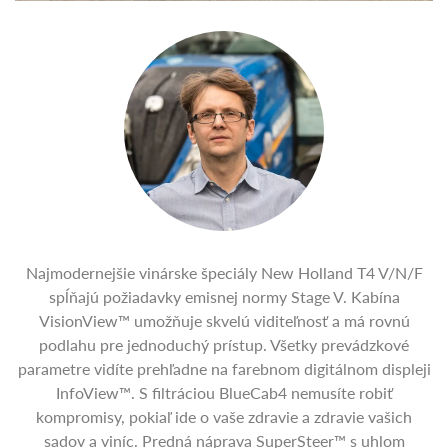
Najmodernejšie vinárske špeciály New Holland T4 V/N/F
spĺňajú požiadavky emisnej normy Stage V. Kabína
VisionView™ umožňuje skvelú viditeľnosť a má rovnú
podlahu pre jednoduchý prístup. Všetky prevádzkové
parametre vidíte prehľadne na farebnom digitálnom displeji
InfoView™. S filtráciou BlueCab4 nemusíte robiť
kompromisy, pokiaľ ide o vaše zdravie a zdravie vašich
sadov a viníc. Predná náprava SuperSteer™ s uhlom