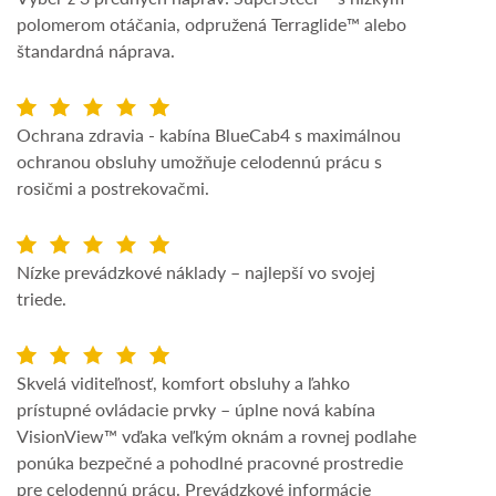
polomerom otáčania, odpružená Terraglide™ alebo
štandardná náprava.
Ochrana zdravia - kabína BlueCab4 s maximálnou
ochranou obsluhy umožňuje celodennú prácu s
rosičmi a postrekovačmi.
Nízke prevádzkové náklady – najlepší vo svojej
triede.
Skvelá viditeľnosť, komfort obsluhy a ľahko
prístupné ovládacie prvky – úplne nová kabína
VisionView™ vďaka veľkým oknám a rovnej podlahe
ponúka bezpečné a pohodlné pracovné prostredie
pre celodennú prácu. Prevádzkové informácie