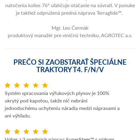
natočenia kolies 76° uľahčuje otáčanie na súvrati. V ponuke
je taktiež odpružená predná náprava Terraglide™.
Mgr. Leo Čermák
produktový manažér pre viničnú techniku, AGROTEC a.s.
PREČO SI ZAOBSTARAŤ ŠPECIÁLNE
TRAKTORY T4. F/N/V
Systém spracovania výfukových plynov je 100%
ukrytý pod kapotou, takže nič nebráni
jednoduchému uchyteniu náradia medzi nápravami a
ani výhľadu.
Výber z 3 predných náprav: SuperSteer™ s nízkym