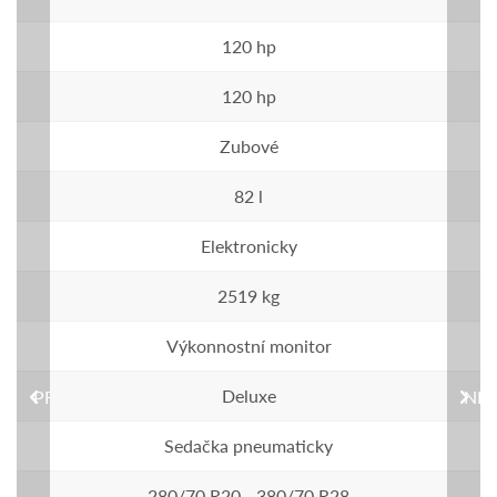
120 hp
120 hp
Zubové
82 l
Elektronicky
2519 kg
Výkonnostní monitor
Deluxe
PREVIOUS
NEX
Sedačka pneumaticky
280/70 R20 - 380/70 R28