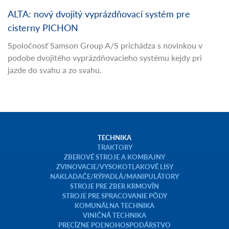
ALTA: nový dvojitý vyprázdňovací systém pre
cisterny PICHON
Spoločnosť Samson Group A/S prichádza s novinkou v
podobe dvojitého vyprázdňovacieho systému kejdy pri
jazde do svahu a zo svahu.
TECHNIKA
TRAKTORY
ZBEROVÉ STROJE A KOMBAJNY
ZVINOVACIE/VYSOKOTLAKOVÉ LISY
NAKLADAČE/RÝPADLÁ/MANIPULÁTORY
STROJE PRE ZBER KRMOVÍN
STROJE PRE SPRACOVANIE PÔDY
KOMUNÁLNA TECHNIKA
VINIČNÁ TECHNIKA
PRECÍZNE POĽNOHOSPODÁRSTVO