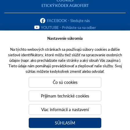
ETICKÝ KÓDEX AGROFERT
FACEBOOK - Sledujte nás
YOUTUBE - Prihláste sa na odber
Nastavenie súkromia
Na týchto webových stránkach sa používajú súbory cookies a ďalšie
sieťové identifikátory, ktoré môžu tiež slúžiť na spracovanie osobných
Copyright © 2023 AGROTEC Slovensko s.r.o.
údajov (napr. ako prechádzate naše stránky a aký obsah Vás zaujíma ).
Tieto údaje nám pomáhajú prevádzkovať a zlepšovať naše služby. Svoj
Toto sú internetové stránky spoločnosti AGROTEC Slovensko s.r.o., so
súhlas môžete kedykoľvek zmeniť alebo odvolať.
sídlom v Pohraniciach, Zlatomoravecká cesta 431, PSČ 951 02, IČO
31445942,
Čo sú cookies
zapísanej v Obchodnom registri Okresného súdu Nitra, oddiel: Sro, vložka
č. 990/N. Číslo živnostenského registra: 403-10390.
Prijímam technické cookies
Spoločnosť AGROTEC Slovensko s.r.o. je členom koncernu AGROFERT, a.
s., IČO 26185610, so sídlom Pyšelská 2327/2, Chodov, 149 00 Praha 4.
Viac informácií a nastavení
Tvoríme weby
a
webové portály
, ktoré vám pomáhajú rásť. Sme
PUXdesign.
SÚHLASÍM
IVECO
FIAT Professional
JEEP
A-FINANCE