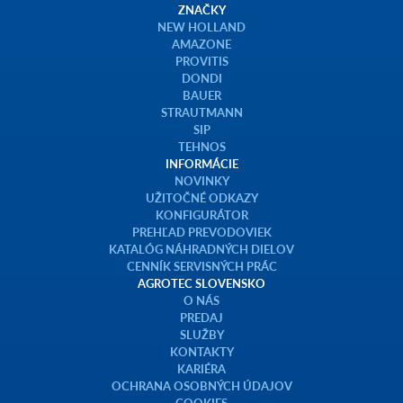
ZNAČKY
NEW HOLLAND
AMAZONE
PROVITIS
DONDI
BAUER
STRAUTMANN
SIP
TEHNOS
INFORMÁCIE
NOVINKY
UŽITOČNÉ ODKAZY
KONFIGURÁTOR
PREHĽAD PREVODOVIEK
KATALÓG NÁHRADNÝCH DIELOV
CENNÍK SERVISNÝCH PRÁC
AGROTEC SLOVENSKO
O NÁS
PREDAJ
SLUŽBY
KONTAKTY
KARIÉRA
OCHRANA OSOBNÝCH ÚDAJOV
COOKIES