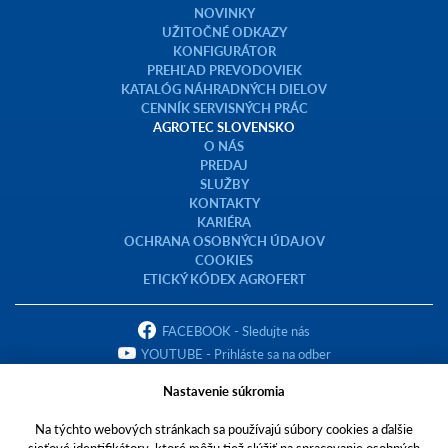
NOVINKY
UŽITOČNÉ ODKAZY
KONFIGURÁTOR
PREHĽAD PREVODOVIEK
KATALÓG NÁHRADNÝCH DIELOV
CENNÍK SERVISNÝCH PRÁC
AGROTEC SLOVENSKO
O NÁS
PREDAJ
SLUŽBY
KONTAKTY
KARIÉRA
OCHRANA OSOBNÝCH ÚDAJOV
COOKIES
ETICKÝ KÓDEX AGROFERT
FACEBOOK - Sledujte nás
YOUTUBE - Prihláste sa na odber
Nastavenie súkromia
Na týchto webových stránkach sa používajú súbory cookies a ďalšie
sieťové identifikátory, ktoré môžu tiež slúžiť na spracovanie osobných